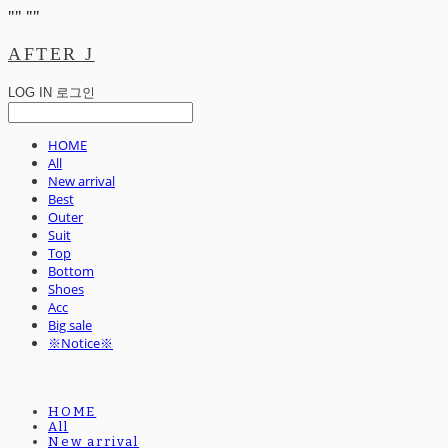
"
" "
"
AFTER J
LOG IN
로그인
HOME
All
New arrival
Best
Outer
Suit
Top
Bottom
Shoes
Acc
Big sale
※Notice※
HOME
All
New arrival