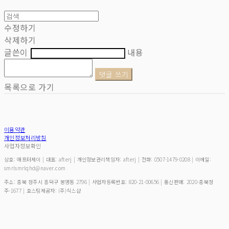
수정하기
삭제하기
글쓴이
내용
댓글 쓰기
목록으로 가기
이용약관
개인정보처리방침
사업자정보확인
상호: 애프터제이 | 대표: afterj | 개인정보관리책임자: afterj | 전화: 0507-1479-0208 | 이메일:
smrlsmrlqhd@naver.com
주소: 충북 청주시 흥덕구 봉명동 2796 | 사업자등록번호:
820-21-00656
| 통신판매:
2020-충북청
주-1677
| 호스팅제공자: (주)식스샵