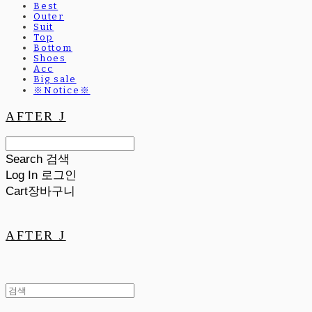
Best
Outer
Suit
Top
Bottom
Shoes
Acc
Big sale
※Notice※
AFTER J
Search
검색
Log In
로그인
Cart
장바구니
AFTER J