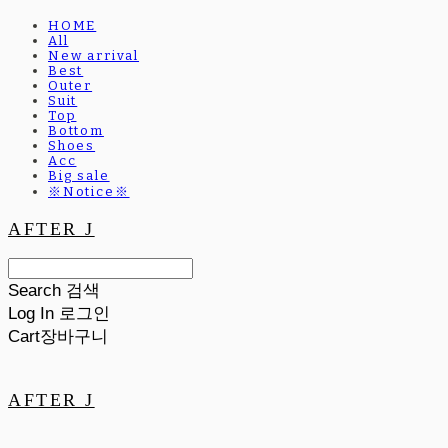
HOME
All
New arrival
Best
Outer
Suit
Top
Bottom
Shoes
Acc
Big sale
※Notice※
AFTER J
Search
검색
Log In
로그인
Cart
장바구니
AFTER J